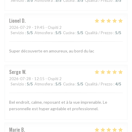
Servizio
:
5
/5
Atmosfera
:
5
/5
Cucina
:
5
/5
Qualità / Prezzo
:
5
/5
Lionel
D
2026-07-29
- 19:45 - Ospiti 2
Servizio
:
5
/5
Atmosfera
:
5
/5
Cucina
:
5
/5
Qualità / Prezzo
:
5
/5
Super découverte en amoureux, au bord du lac
Serge
W
2026-07-28
- 12:15 - Ospiti 2
Servizio
:
5
/5
Atmosfera
:
5
/5
Cucina
:
5
/5
Qualità / Prezzo
:
4
/5
Bel endroit, calme, reposant et à la vue imprenable. Le
personnelle est hyper agréable et professionnel.
Marie
B