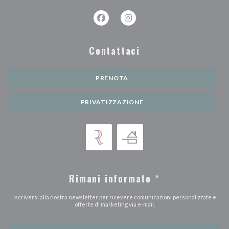
Facebook ((apre una nuova finestra))
Instagram ((apre una nuova fi
Contattaci
PRENOTA
PRIVATIZZAZIONE
Rimani informato
*
Iscriversi alla nostra newsletter per ricevere comunicazioni personalizzate e
offerte di marketing via e-mail.