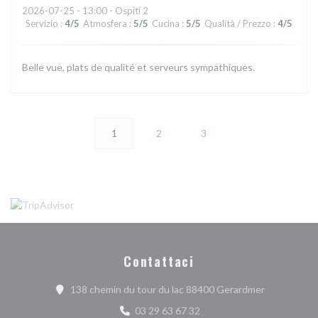
2026-07-25
- 13:00 - Ospiti 2
Servizio
:
4
/5
Atmosfera
:
5
/5
Cucina
:
5
/5
Qualità / Prezzo
:
4
/5
Belle vue, plats de qualité et serveurs sympathiques.
1
2
3
Contattaci
((apre una n
138 chemin du tour du lac 88400 Gerardmer
03 29 63 67 32