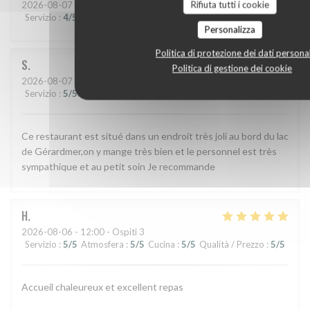
Rifiuta tutti i cookie
2026-08-07
- 19:30 - Ospiti 2
Servizio
:
4
/5
Atmosfera
:
4
/5
Cucina
:
4
/5
Qualità / Prezzo
:
3
/5
Personalizza
Politica di protezione dei dati personal
S
Politica di gestione dei cookie
2026-08-07
- 12:30 - Ospiti 2
Servizio
:
5
/5
Atmosfera
:
5
/5
Cucina
:
5
/5
Qualità / Prezzo
:
5
/5
Ce restaurant est situé dans un endroit très joli au bord du lac
de Gérardmer,on y mange très bien et le personnel est très
sympathique et au petit soin Je recommande
H
2026-08-06
- 12:00 - Ospiti 3
Servizio
:
5
/5
Atmosfera
:
5
/5
Cucina
:
5
/5
Qualità / Prezzo
:
5
/5
Accueil chaleureux et excellent repas