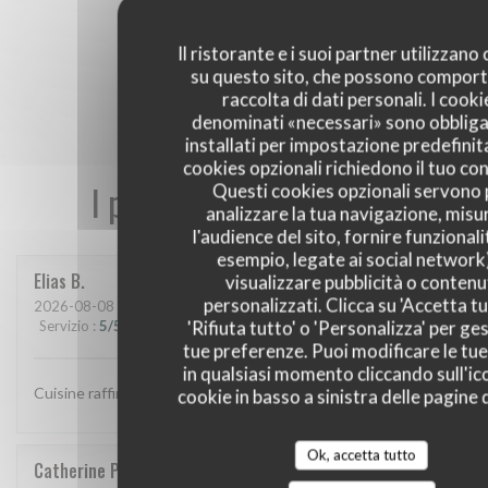
Il ristorante e i suoi partner utilizzano
su questo sito, che possono comport
raccolta di dati personali. I cooki
denominati «necessari» sono obbliga
installati per impostazione predefinita
cookies opzionali richiedono il tuo co
I pareri dei nostri clienti
Questi cookies opzionali servono 
analizzare la tua navigazione, misu
l'audience del sito, fornire funzionali
esempio, legate ai social network
Elias
B
visualizzare pubblicità o contenu
personalizzati. Clicca su 'Accetta tu
2026-08-08
- 19:45 - Ospiti 2
'Rifiuta tutto' o 'Personalizza' per ges
Servizio
:
5
/5
Atmosfera
:
5
/5
Cucina
:
5
/5
Qualità / Prezzo
:
5
/5
tue preferenze. Puoi modificare le tue
in qualsiasi momento cliccando sull'ic
Cuisine raffinée et une ambiance agréable
cookie in basso a sinistra delle pagine d
Ok, accetta tutto
Catherine
P