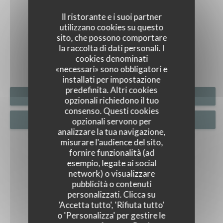
Il ristorante e i suoi partner
utilizzano cookies su questo
FOTO
sito, che possono comportare
la raccolta di dati personali. I
cookies denominati
«necessari» sono obbligatori e
installati per impostazione
predefinita. Altri cookies
PRENOTA
opzionali richiedono il tuo
consenso. Questi cookies
opzionali servono per
PRIVATIZZAZIONE
analizzare la tua navigazione,
misurare l'audience del sito,
fornire funzionalità (ad
esempio, legate ai social
network) o visualizzare
pubblicità o contenuti
personalizzati. Clicca su
'Accetta tutto', 'Rifiuta tutto'
o 'Personalizza' per gestire le