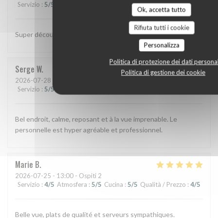
Servizio
:
5
/5
Atmosfera
:
5
/5
Cucina
:
5
/5
Qualità / Prezzo
:
5
/5
Ok, accetta tutto
Rifiuta tutti i cookie
Super découverte en amoureux, au bord du lac
Personalizza
Politica di protezione dei dati personal
Serge
W
Politica di gestione dei cookie
2026-07-28
- 12:15 - Ospiti 2
Servizio
:
5
/5
Atmosfera
:
5
/5
Cucina
:
5
/5
Qualità / Prezzo
:
4
/5
Bel endroit, calme, reposant et à la vue imprenable. Le
personnelle est hyper agréable et professionnel.
Marie
B
2026-07-25
- 13:00 - Ospiti 2
Servizio
:
4
/5
Atmosfera
:
5
/5
Cucina
:
5
/5
Qualità / Prezzo
:
4
/5
Belle vue, plats de qualité et serveurs sympathiques.