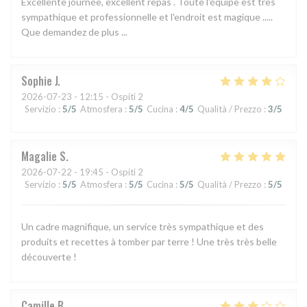
Excellente journée, excellent repas . Toute l'équipe est très
sympathique et professionnelle et l'endroit est magique .....
Que demandez de plus ...
Sophie
J
2026-07-23
- 12:15 - Ospiti 2
Servizio
:
5
/5
Atmosfera
:
5
/5
Cucina
:
4
/5
Qualità / Prezzo
:
3
/5
Magalie
S
2026-07-22
- 19:45 - Ospiti 2
Servizio
:
5
/5
Atmosfera
:
5
/5
Cucina
:
5
/5
Qualità / Prezzo
:
5
/5
Un cadre magnifique, un service très sympathique et des
produits et recettes à tomber par terre ! Une très très belle
découverte !
Camille
B