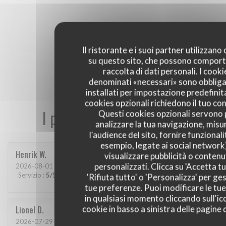
Il ristorante e i suoi partner utilizzano
su questo sito, che possono comport
raccolta di dati personali. I cooki
denominati «necessari» sono obbliga
installati per impostazione predefinita
cookies opzionali richiedono il tuo co
I pareri dei nostri clienti
Questi cookies opzionali servono 
analizzare la tua navigazione, misu
l'audience del sito, fornire funzionali
esempio, legate ai social network
Henrik
W
visualizzare pubblicità o contenu
personalizzati. Clicca su 'Accetta tu
2026-08-01
- 19:15 - Ospiti 2
Servizio
:
5
/5
Atmosfera
:
5
/5
Cucina
:
5
/5
Qualità / Prezzo
:
5
/5
'Rifiuta tutto' o 'Personalizza' per ges
tue preferenze. Puoi modificare le tue
in qualsiasi momento cliccando sull'ic
Lionel
D
cookie in basso a sinistra delle pagine d
2026-07-29
- 19:45 - Ospiti 2