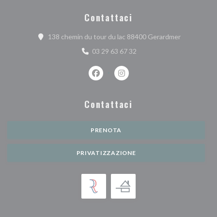
Contattaci
((apre una n
138 chemin du tour du lac 88400 Gerardmer
03 29 63 67 32
Facebook ((apre una nuova finestra))
Instagram ((apre una nuova fi
Contattaci
PRENOTA
PRIVATIZZAZIONE