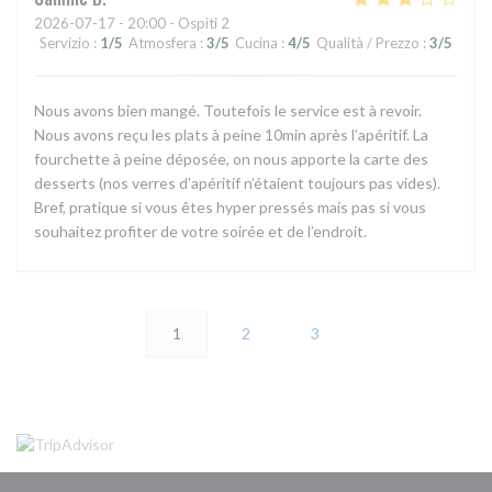
2026-07-17
- 20:00 - Ospiti 2
Servizio
:
1
/5
Atmosfera
:
3
/5
Cucina
:
4
/5
Qualità / Prezzo
:
3
/5
Nous avons bien mangé. Toutefois le service est à revoir.
Nous avons reçu les plats à peine 10min après l’apéritif. La
fourchette à peine déposée, on nous apporte la carte des
desserts (nos verres d’apéritif n’étaient toujours pas vides).
Bref, pratique si vous êtes hyper pressés mais pas si vous
souhaitez profiter de votre soirée et de l’endroit.
1
2
3