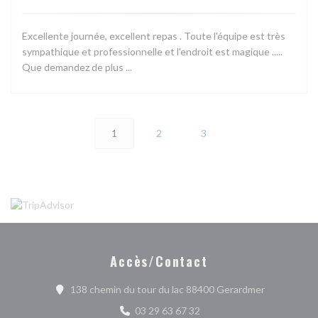
Excellente journée, excellent repas . Toute l'équipe est très
sympathique et professionnelle et l'endroit est magique .....
Que demandez de plus ...
1
2
3
Accès/Contact
((ouvre une 
138 chemin du tour du lac 88400 Gerardmer
03 29 63 67 32