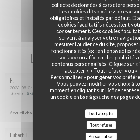
collecte de données à caractère perso
Les cookies dits « nécessaires » so
obligatoires et installés par défaut. D'
cookies facultatifs nécessitent vot
consentement. Ces cookies facultat
servent à analyser votre navigatio
mesurer l'audience du site, proposer
fonctionnalités (ex : en lien avec les r
Les avis de nos clients
sociaux) ou afficher des publicités 
contenus personnalisés. Cliquez sur «
accepter », « Tout refuser » ou «
Personnaliser » pour gérer vos préfér
H
Vous pouvez modifier vos choix à t
2026-08-06
- 12:00 - Couverts 3
moment en cliquant sur l'icône représ
Service
:
5
/5
Ambiance
:
5
/5
Cuisine
:
5
/5
Qualité / Prix
:
5
/5
un cookie en bas à gauche des pages du
Accueil chaleureux et excellent repas
Tout accepter
Tout refuser
Hubert
L
Personnaliser