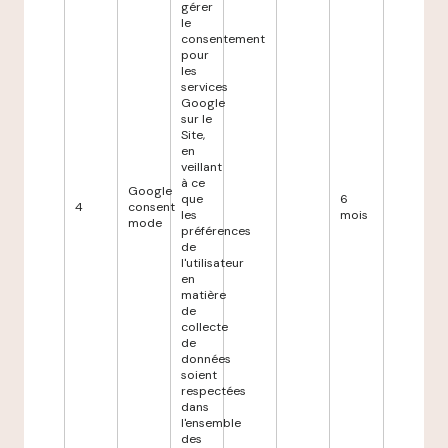
gérer
le
consentement
pour
les
services
Google
sur le
Site,
en
veillant
à ce
Google
que
6
4
consent
les
mois
mode
préférences
de
l'utilisateur
en
matière
de
collecte
de
données
soient
respectées
dans
l'ensemble
des