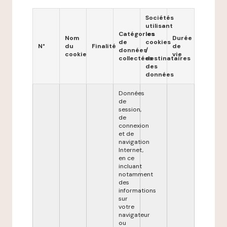
Sociétés
utilisant
Catégories
les
Nom
Durée
de
cookies
N°
du
Finalité
de
données
/
cookie
vie
collectées
destinataires
des
données
Données
de
session,
de
connexion
et de
navigation
Internet,
en ce
incluant
notamment
des
informations
sur
votre
navigateur
ou