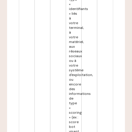
«
identifiants
» liés
à
votre
terminal,
à
votre
matériel,
aux
réseaux
sociaux
ou à
votre
système
d'exploitation,
ou
encore
des
informations
de
type
«
scoring
» (ex :
score
bot
visant