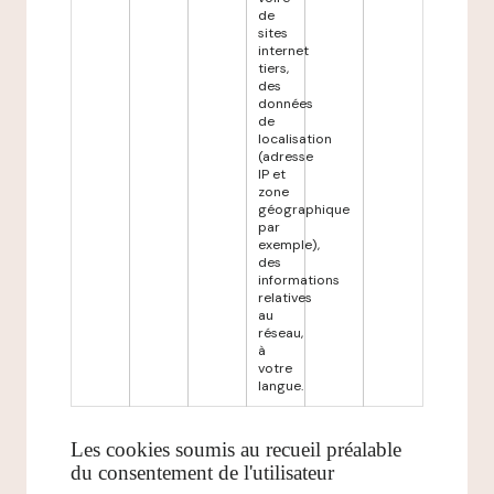
de
sites
internet
tiers,
des
données
de
localisation
(adresse
IP et
zone
géographique
par
exemple),
des
informations
relatives
au
réseau,
à
votre
langue.
Les cookies soumis au recueil préalable
du consentement de l'utilisateur