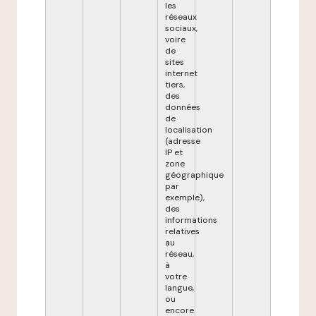
les
réseaux
sociaux,
voire
de
sites
internet
tiers,
des
données
de
localisation
(adresse
IP et
zone
géographique
par
exemple),
des
informations
relatives
au
réseau,
à
votre
langue,
ou
encore