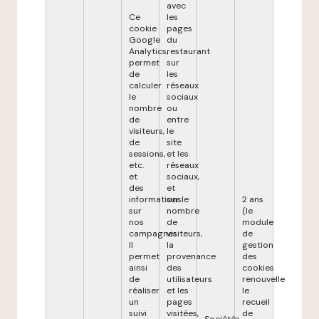
avec
Ce
les
cookie
pages
Google
du
Analytics,
restaurant
permet
sur
de
les
calculer
réseaux
le
sociaux
nombre
ou
de
entre
visiteurs,
le
de
site
sessions,
et les
etc.
réseaux
et
sociaux,
des
et
informations
sur le
2 ans
sur
nombre
(le
nos
de
module
campagnes.
visiteurs,
de
Il
la
gestion
permet
provenance
des
ainsi
des
cookies
de
utilisateurs
renouvelle
réaliser
et les
le
un
pages
recueil
suivi
visitées,
de