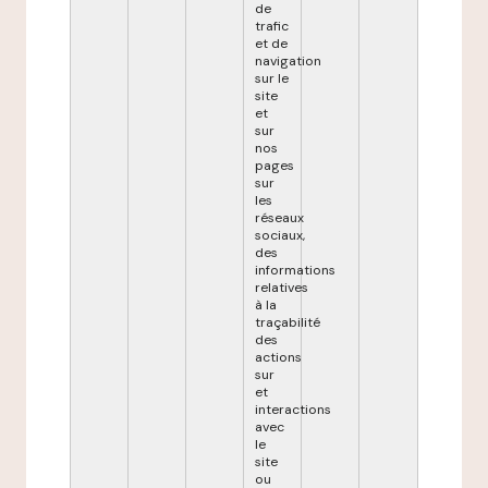
de
trafic
et de
navigation
sur le
site
et
sur
nos
pages
sur
les
réseaux
sociaux,
des
informations
relatives
à la
traçabilité
des
actions
sur
et
interactions
avec
le
site
ou