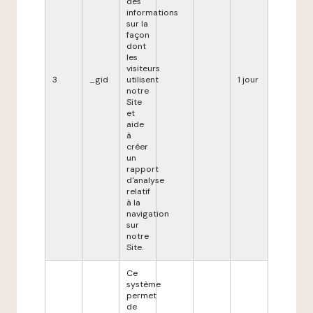
des
informations
sur la
façon
dont
les
visiteurs
3
_gid
utilisent
1 jour
notre
Site
et
aide
à
créer
un
rapport
d'analyse
relatif
à la
navigation
sur
notre
Site.
Ce
système
permet
de