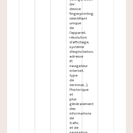
(ex :
device
fingerprinting,
identifiant
unique
de
l'appareil,
résolution
d'affichage,
système
d'exploitation,
adresse
IP,
navigateur
internet,
type
de
terminal,...),
l'historique
et
plus
généralement
des
informations
de
trafic
et de
navigation