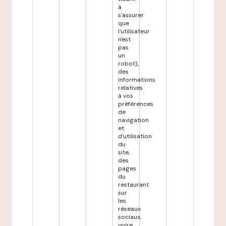
à
s'assurer
que
l'utilisateur
n'est
pas
un
robot),
des
informations
relatives
à vos
préférences
de
navigation
et
d'utilisation
du
site,
des
pages
du
restaurant
sur
les
réseaux
sociaux,
voire