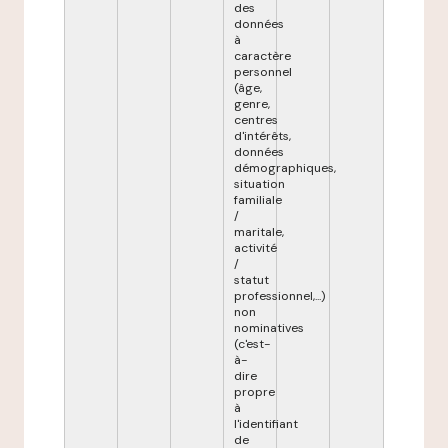
des
données
à
caractère
personnel
(âge,
genre,
centres
d'intérêts,
données
démographiques,
situation
familiale
/
maritale,
activité
/
statut
professionnel,...)
non
nominatives
(c'est-
à-
dire
propre
à
l'identifiant
de