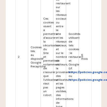
restaurant
sur
les
réseaux
Ces
sociaux
cookies
ou
visent
entre
à
le
permettre
site
Sociétés
d'assurer
et les
utilisant
la
réseaux
de
sécurisation
sociaux,
tels
Cookies
du
et
cookies
liés
Site
sur le
: le
au
6
2
et
nombre
restaurant
dispositif
mois
permettent
de
et
Google
notamment
visiteurs,
Google
Recaptcha
de
la
(cf.
s'assurer
provenance
https://policies.google.
que
des
ou
l'utilisateur
utilisateurs
https://policies.google.
n'est
et les
pas
pages
un
visitées,
robot.
des
informations
de
type