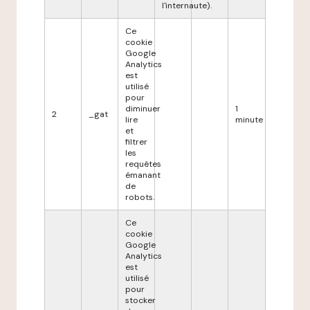
l'internaute).
Ce
cookie
Google
Analytics
est
utilisé
pour
diminuer
1
2
_gat
lire
minute
et
filtrer
les
requêtes
émanant
de
robots.
Ce
cookie
Google
Analytics
est
utilisé
pour
stocker