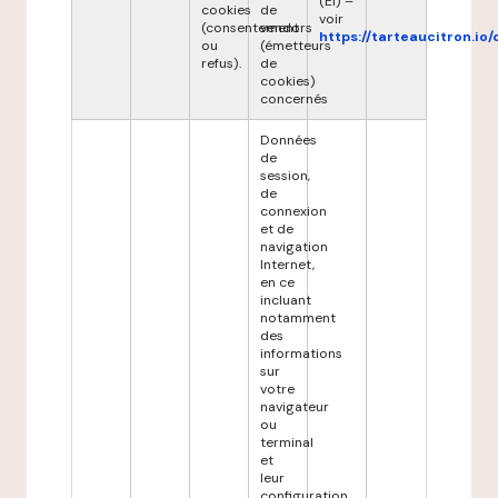
(EI) –
cookies
de
voir
(consentement
vendors
https://tarteaucitron.io/
ou
(émetteurs
refus).
de
cookies)
concernés
Données
de
session,
de
connexion
et de
navigation
Internet,
en ce
incluant
notamment
des
informations
sur
votre
navigateur
ou
terminal
et
leur
configuration