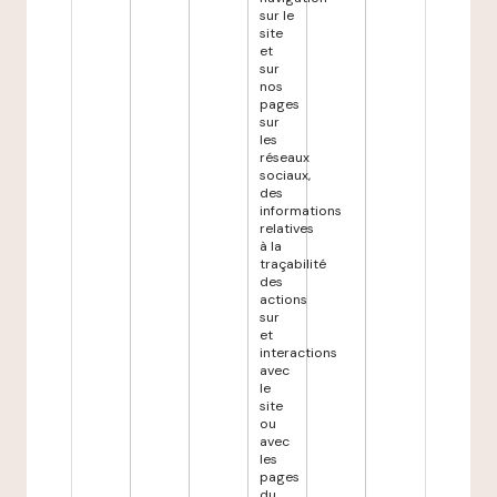
sur le
site
et
sur
nos
pages
sur
les
réseaux
sociaux,
des
informations
relatives
à la
traçabilité
des
actions
sur
et
interactions
avec
le
site
ou
avec
les
pages
du