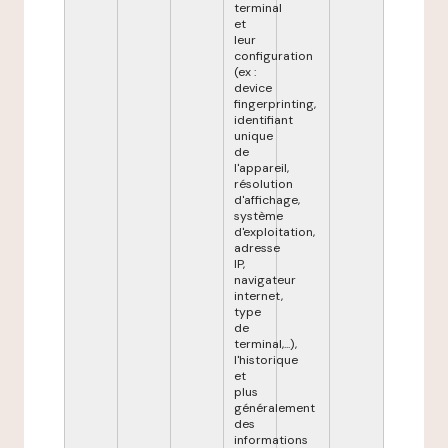
terminal
et
leur
configuration
(ex :
device
fingerprinting,
identifiant
unique
de
l'appareil,
résolution
d'affichage,
système
d'exploitation,
adresse
IP,
navigateur
internet,
type
de
terminal,...),
l'historique
et
plus
généralement
des
informations