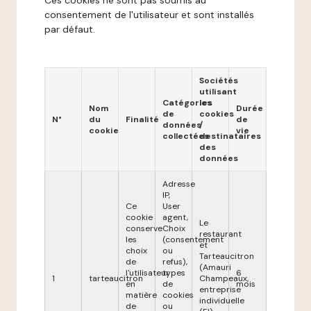
Ces cookies ne sont pas soumis au
consentement de l'utilisateur et sont installés
par défaut.
Sociétés
utilisant
Catégories
les
Nom
Durée
de
cookies
N°
du
Finalité
de
données
/
cookie
vie
collectées
destinataires
des
données
Adresse
IP,
Ce
User
cookie
agent,
Le
conserve
Choix
restaurant
les
(consentement
et
choix
ou
Tarteaucitron
de
refus),
(Amauri
l'utilisateur
types
6
1
tarteaucitron
Champeaux,
en
de
mois
entreprise
matière
cookies
individuelle
de
ou