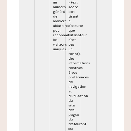
un
» (ex :
numéro
score
généré
bot
de
visant
manière
à
aléatoire
s'assurer
pour
que
reconnaître
l'utilisateur
les
n'est
visiteurs
pas
uniques.
un
robot),
des
informations
relatives
à vos
préférences
de
navigation
et
d'utilisation
du
site,
des
pages
du
restaurant
sur