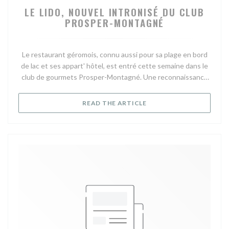
LE LIDO, NOUVEL INTRONISÉ DU CLUB
PROSPER-MONTAGNÉ
Le restaurant géromois, connu aussi pour sa plage en bord
de lac et ses appart' hôtel, est entré cette semaine dans le
club de gourmets Prosper-Montagné. Une reconnaissance
issue du parrainage du chef Michel Philippe, des Bas-Rupts.
Rien que ça !
((OPENS IN A NEW WIND
READ THE ARTICLE