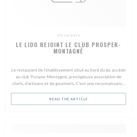
29/10/2019
LE LIDO REJOINT LE CLUB PROSPER-
MONTAGNÉ
Le restaurant de l’établissement situé au bord du lac accède
au club Prosper-Montagné, prestigieuse association de
chefs, d’artisans et de gourmets. C’est une reconnaissance
pour les propriétaires, Antoine et Betty Germain, mais aussi
pour leurs équipes. Notamment celle de la cuisine menée
((OPENS IN A NEW WIND
READ THE ARTICLE
par le chef Julien Chrisment.
C’est l’un des meilleurs points de vue sur le lac. À de longues
portées de rames des rives citadines. Un peu moins loin du
charme bucolique de « Kattendycke, voilà le Lido, un
établissement remarquable par son architecture. Et un lieu