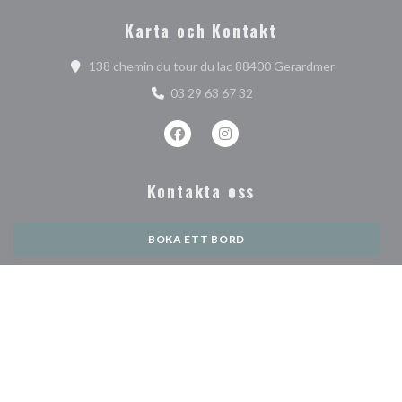
Karta och Kontakt
((öppnas i e
138 chemin du tour du lac 88400 Gerardmer
03 29 63 67 32
Facebook ((öppnas i ett nytt fönster)
Instagram ((öppnas i ett nytt 
Kontakta oss
BOKA ETT BORD
PRIVATISERING