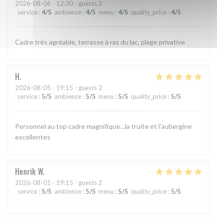
2026-08-06
- 12:30 - guests 2
service
:
4
/5
ambience
:
4
/5
menu
:
4
/5
quality_price
:
4
/5
Cadre très agréable, terrasse à ras du lac, plage privative
H
2026-08-05
- 19:15 - guests 2
service
:
5
/5
ambience
:
5
/5
menu
:
5
/5
quality_price
:
5
/5
Personnel au top cadre magnifique…la truite et l’aubergine
excellentes
Henrik
W
2026-08-01
- 19:15 - guests 2
service
:
5
/5
ambience
:
5
/5
menu
:
5
/5
quality_price
:
5
/5