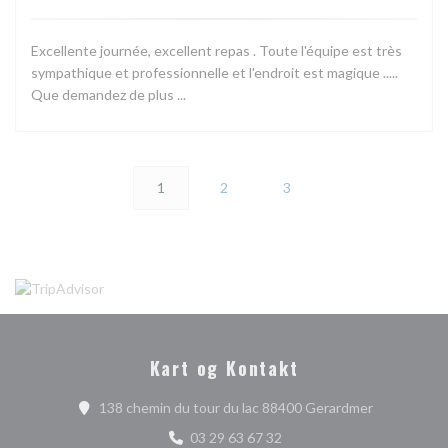
Excellente journée, excellent repas . Toute l'équipe est très
sympathique et professionnelle et l'endroit est magique .....
Que demandez de plus ...
1
2
3
Kart og Kontakt
((åpner i et 
138 chemin du tour du lac 88400 Gerardmer
03 29 63 67 32