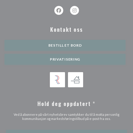
Facebook ((åpner i et nytt vindu))
Instagram ((åpner i et nytt vi
Kontakt oss
BESTILL ET BORD
PRIVATISERING
Hold deg oppdatert
*
Ved å abonnere på vårt nyhetsbrev samtykker du til å motta personlig
kommunikasjon og markedsføringstilbud på e-post fra oss.