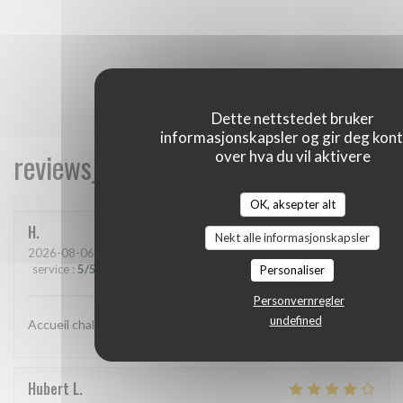
Dette nettstedet bruker
informasjonskapsler og gir deg kont
reviews_from_our_clients_following_
over hva du vil aktivere
OK, aksepter alt
H
Nekt alle informasjonskapsler
2026-08-06
- 12:00 - guests 3
service
:
5
/5
ambience
:
5
/5
menu
:
5
/5
quality_price
:
5
/5
Personaliser
Personvernregler
undefined
Accueil chaleureux et excellent repas
Hubert
L