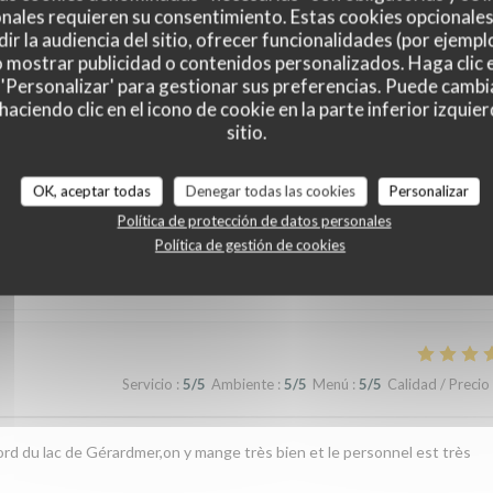
nales requieren su consentimiento. Estas cookies opcionales 
ir la audiencia del sitio, ofrecer funcionalidades (por ejempl
o mostrar publicidad o contenidos personalizados. Haga clic e
 'Personalizar' para gestionar sus preferencias. Puede cambi
ciendo clic en el icono de cookie en la parte inferior izquier
sitio.
es de nuestros clientes
OK, aceptar todas
Denegar todas las cookies
Personalizar
Política de protección de datos personales
Política de gestión de cookies
Servicio
:
4
/5
Ambiente
:
4
/5
Menú
:
4
/5
Calidad / Precio
Servicio
:
5
/5
Ambiente
:
5
/5
Menú
:
5
/5
Calidad / Precio
bord du lac de Gérardmer,on y mange très bien et le personnel est très