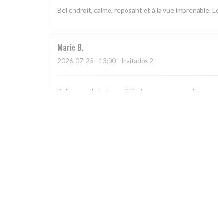
Bel endroit, calme, reposant et à la vue imprenable. 
Marie
B
2026-07-25
- 13:00 - Invitados 2
Belle vue, plats de qualité et serveurs sympathiques.
Pascal
S
2026-07-25
- 19:30 - Invitados 6