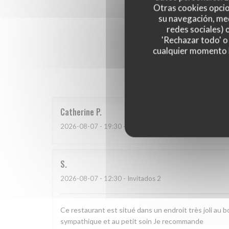
Otras cookies opcio
su navegación, med
redes sociales) 
'Rechazar todo' o
cualquier momento ha
Las opinion
Catherine
P
2026-08-07
- 19:30 - Invitados 2
S
2026-08-07
- 12:30 - Invitados 2
Ce restaurant est situé dans un endroit très joli au 
sympathique et au petit soin Je recommande