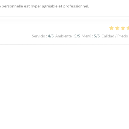
Le personnelle est hyper agréable et professionnel.
Servicio
:
4
/5
Ambiente
:
5
/5
Menú
:
5
/5
Calidad / Precio
Servicio
:
4
/5
Ambiente
:
4
/5
Menú
:
4
/5
Calidad / Precio
1
2
3