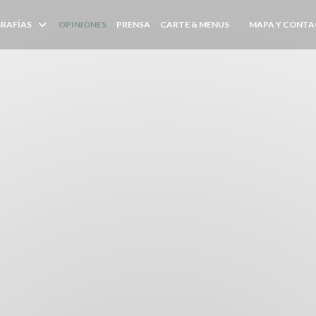
((ABRE EN UNA NUE
RAFÍAS
OPINIONES
PRENSA
CARTE & MENUS
MAPA Y CONT
((ABRE EN UNA N