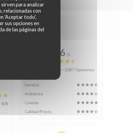
sirven para analizar
o, relacionadas con
n 'Aceptar todo',
ar sus opciones en
da de las páginas del
4.6
/5
Valoración media —
1087 Opiniones
:
3
/5
Servicio
Ambiente
Comida
:
5
/5
Calidad/Precio