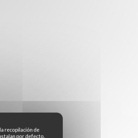
 la recopilación de
nstalan por defecto.