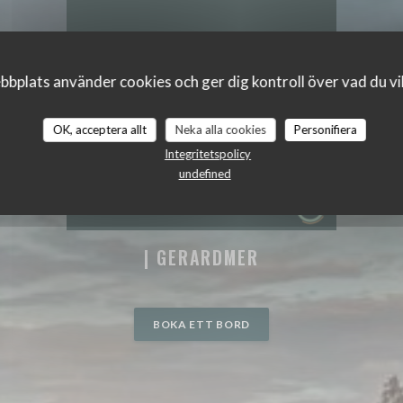
bplats använder cookies och ger dig kontroll över vad du vil
OK, acceptera allt
Neka alla cookies
Personifiera
Integritetspolicy
undefined
|
GERARDMER
BOKA ETT BORD