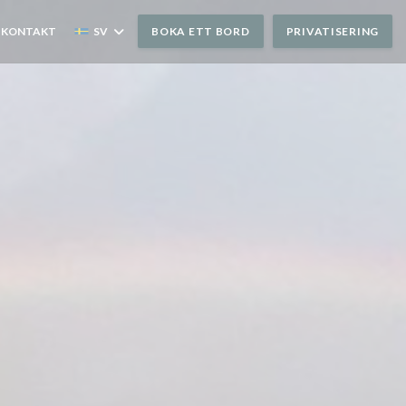
 KONTAKT
SV
BOKA ETT BORD
PRIVATISERING
NYTT FÖNSTER))
TT NYTT FÖNSTER))