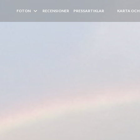
FOTON
RECENSIONER
PRESSARTIKLAR
KARTA OCH
((ÖPPNAS I ETT 
((ÖPPNAS I E