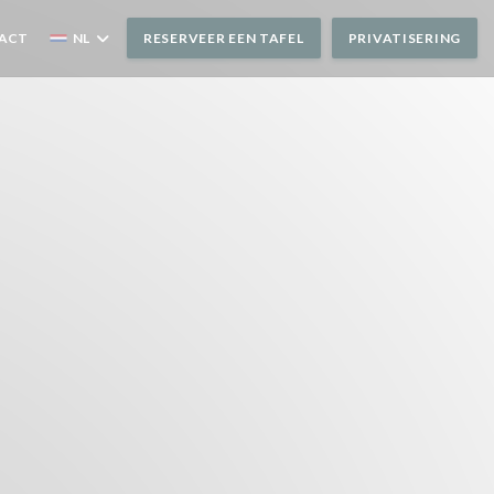
TACT
NL
RESERVEER EEN TAFEL
PRIVATISERING
ER))
STER))