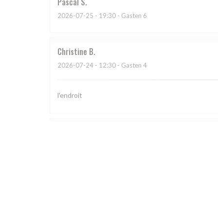
Pascal
S
2026-07-25
- 19:30 - Gasten 6
Christine
B
2026-07-24
- 12:30 - Gasten 4
l'endroit
Christophe
V
2026-07-23
- 13:00 - Gasten 5
Excellente journée, excellent repas . Toute l'équipe e
demandez de plus ...