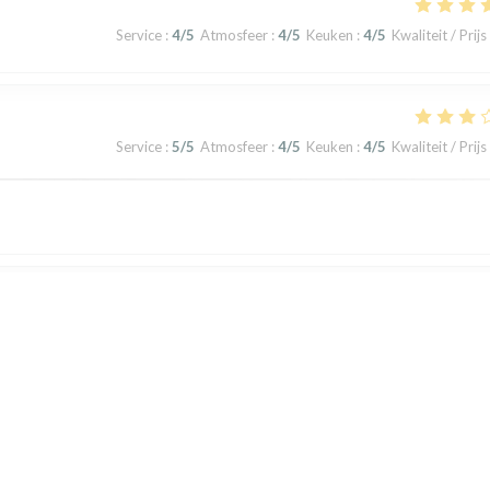
Service
:
4
/5
Atmosfeer
:
4
/5
Keuken
:
4
/5
Kwaliteit / Prijs
Service
:
5
/5
Atmosfeer
:
4
/5
Keuken
:
4
/5
Kwaliteit / Prijs
Service
:
5
/5
Atmosfeer
:
5
/5
Keuken
:
5
/5
Kwaliteit / Prijs
st très sympathique et professionnelle et l'endroit est magique ..... Que