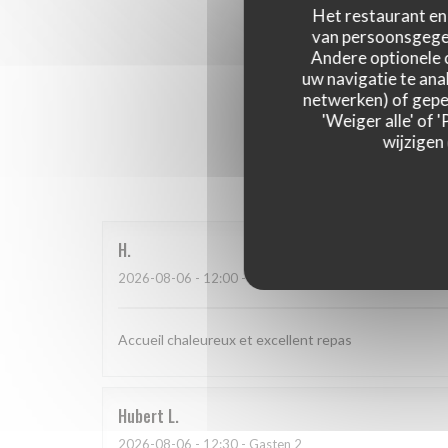
Het restaurant en 
van persoonsgegev
Andere optionele 
uw navigatie te anal
netwerken) of geper
'Weiger alle' of
wijzigen
Onze g
H
2026-08-06
- 12:00 - Gasten 3
Accueil chaleureux et excellent repas
Hubert
L
2026-08-06
- 12:30 - Gasten 2