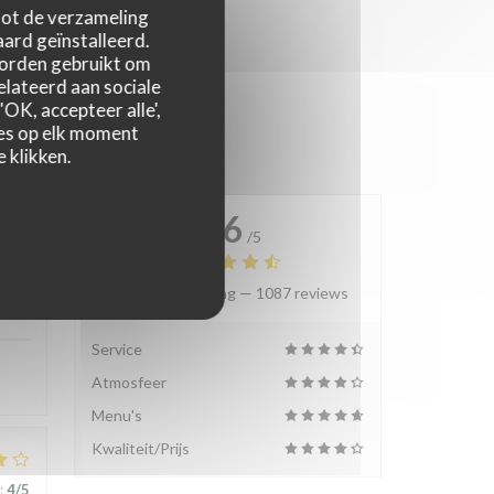
 tot de verzameling
ard geïnstalleerd.
worden gebruikt om
relateerd aan sociale
OK, accepteer alle',
zes op elk moment
 klikken.
4.6
/5
Gemiddelde rating —
1087 reviews
:
5
/5
Service
Atmosfeer
Menu's
Kwaliteit/Prijs
:
4
/5