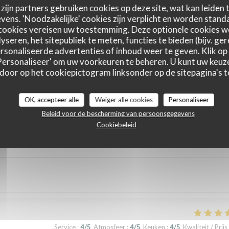
zijn partners gebruiken cookies op deze site, wat kan leiden
ens. 'Noodzakelijke' cookies zijn verplicht en worden standa
cookies vereisen uw toestemming. Deze optionele cookies 
yseren, het sitepubliek te meten, functies te bieden (bijv. ge
sonaliseerde advertenties of inhoud weer te geven. Klik op '
 'Personaliseer' om uw voorkeuren te beheren. U kunt uw keu
 door op het cookiepictogram linksonder op de sitepagina's te
astbeoordelingen
OK, accepteer alle
Weiger alle cookies
Personaliseer
Beleid voor de bescherming van persoonsgegevens
Cookiebeleid
Service
:
5
/5
Atmosfeer
:
5
/5
Keuken
:
5
/5
Kwaliteit / Prijs
Service
:
4
/5
Atmosfeer
:
4
/5
Keuken
:
4
/5
Kwaliteit / Prijs