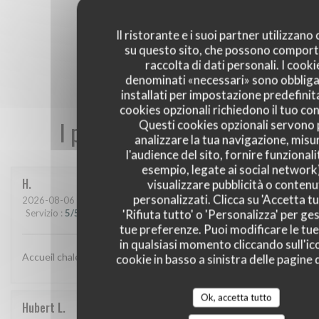
Il ristorante e i suoi partner utilizzano
su questo sito, che possono comport
raccolta di dati personali. I cooki
denominati «necessari» sono obbliga
installati per impostazione predefinita
cookies opzionali richiedono il tuo co
I pareri dei nostri clienti
Questi cookies opzionali servono 
analizzare la tua navigazione, misu
l'audience del sito, fornire funzionali
esempio, legate ai social network
H
visualizzare pubblicità o contenu
personalizzati. Clicca su 'Accetta tu
2026-08-06
- 12:00 - Ospiti 3
'Rifiuta tutto' o 'Personalizza' per ges
Servizio
:
5
/5
Atmosfera
:
5
/5
Cucina
:
5
/5
Qualità / Prezzo
:
5
/5
tue preferenze. Puoi modificare le tue
in qualsiasi momento cliccando sull'ic
Accueil chaleureux et excellent repas
cookie in basso a sinistra delle pagine d
Ok, accetta tutto
Hubert
L