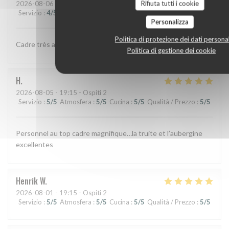
Rifiuta tutti i cookie
2026-08-06
- 12:30 - Ospiti 2
Servizio
:
4
/5
Atmosfera
:
4
/5
Cucina
:
4
/5
Qualità / Prezzo
:
4
/5
Personalizza
Politica di protezione dei dati personal
Cadre très agréable, terrasse à ras du lac, plage privative
Politica di gestione dei cookie
H
2026-08-05
- 19:15 - Ospiti 2
Servizio
:
5
/5
Atmosfera
:
5
/5
Cucina
:
5
/5
Qualità / Prezzo
:
5
/5
Personnel au top cadre magnifique…la truite et l’aubergine
excellentes
Henrik
W
2026-08-01
- 19:15 - Ospiti 2
Servizio
:
5
/5
Atmosfera
:
5
/5
Cucina
:
5
/5
Qualità / Prezzo
:
5
/5