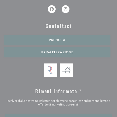
Facebook ((apre una nuova finestra))
Instagram ((apre una nuova fi
Contattaci
PRENOTA
PRIVATIZZAZIONE
Rimani informato
*
Iscriversi alla nostra newsletter per ricevere comunicazioni personalizzate e
offerte di marketing via e-mail.