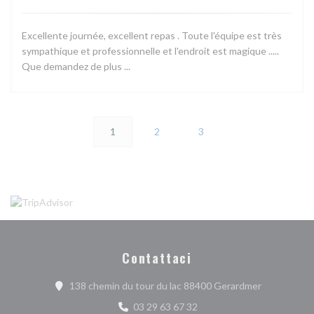
Excellente journée, excellent repas . Toute l'équipe est très
sympathique et professionnelle et l'endroit est magique .....
Que demandez de plus ...
1
2
3
Contattaci
((apre una n
138 chemin du tour du lac 88400 Gerardmer
03 29 63 67 32