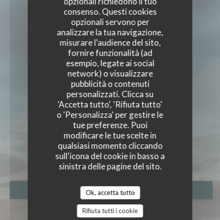
opzionali richiedono il tuo
consenso. Questi cookies
opzionali servono per
analizzare la tua navigazione,
misurare l'audience del sito,
fornire funzionalità (ad
esempio, legate ai social
network) o visualizzare
pubblicità o contenuti
personalizzati. Clicca su
'Accetta tutto', 'Rifiuta tutto'
o 'Personalizza' per gestire le
tue preferenze. Puoi
LIDO GERARDMER
modificare le tue scelte in
RIPRISTINO SPIAGGIA PRIVATA
|
qualsiasi momento cliccando
GERARDMER
sull'icona del cookie in basso a
sinistra delle pagine del sito.
PRENOTA
Ok, accetta tutto
Rifiuta tutti i cookie