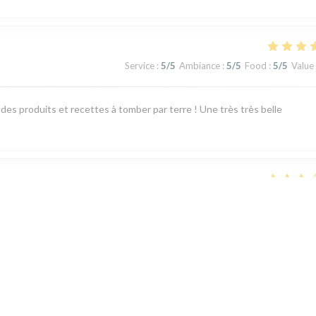
Service
:
5
/5
Ambiance
:
5
/5
Food
:
5
/5
Value
des produits et recettes à tomber par terre ! Une très très belle
Service
:
1
/5
Ambiance
:
3
/5
Food
:
4
/5
Value
ir. Nous avons reçu les plats à peine 10min après l’apéritif. La fourchet
nos verres d’apéritif n’étaient toujours pas vides). Bref, pratique si vou
 de votre soirée et de l’endroit.