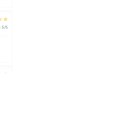
:
5
/5
:
3
/5
te à
s