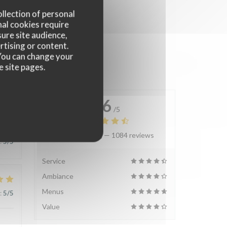
ollection of personal
nal cookies require
ure site audience,
rtising or content.
. You can change your
e site pages.
4.6
/5
Average rating —
1084 reviews
:
5
/5
Service
Ambiance
Menus
:
5
/5
Value