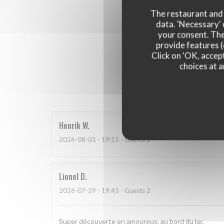
The restaurant and i
data. 'Necessary' 
your consent. The
provide features (
Click on 'OK, accept
choices at a
Our 
Henrik
W
2026-08-01
- 19:15 - Guests 2
Lionel
D
2026-07-29
- 19:45 - Guests 2
Super découverte en amoureux, au bord du lac