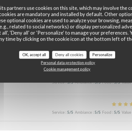
ts partners use cookies on this site, which may involve the c
cookies are mandatory and installed by default. Other optio
se optional cookies are used to analyze your browsing, meas
e.g., related to social networks) or display personalized adve
 all', 'Deny all' or 'Personalize' to manage your preferences
ny time by clicking on the cookie icon at the bottom left of th
customer ratings
OK, accept all
Deny all cookies
Personalize
Personal data protection policy
Cookie management policy
Service
:
5
/5
Ambiance
:
5
/5
Food
:
5
/5
Value
Service
:
5
/5
Ambiance
:
5
/5
Food
:
5
/5
Value