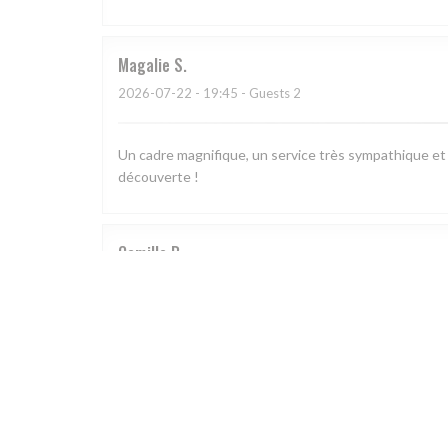
Magalie
S
2026-07-22
- 19:45 - Guests 2
Un cadre magnifique, un service très sympathique et 
découverte !
Camille
B
2026-07-17
- 20:00 - Guests 2
Nous avons bien mangé. Toutefois le service est à revo
peine déposée, on nous apporte la carte des desserts (
êtes hyper pressés mais pas si vous souhaitez profiter