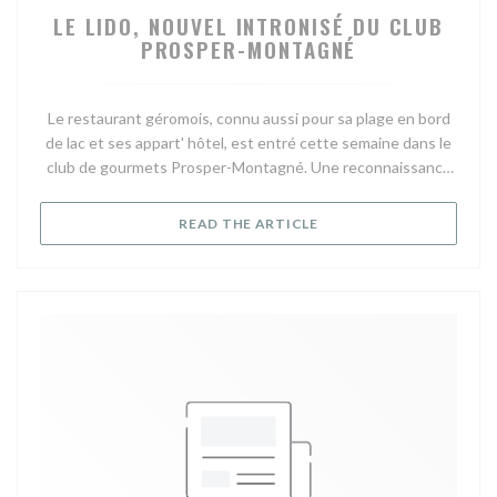
LE LIDO, NOUVEL INTRONISÉ DU CLUB
PROSPER-MONTAGNÉ
Le restaurant géromois, connu aussi pour sa plage en bord
de lac et ses appart' hôtel, est entré cette semaine dans le
club de gourmets Prosper-Montagné. Une reconnaissance
issue du parrainage du chef Michel Philippe, des Bas-Rupts.
Rien que ça !
((OPENS IN A NEW WIND
READ THE ARTICLE