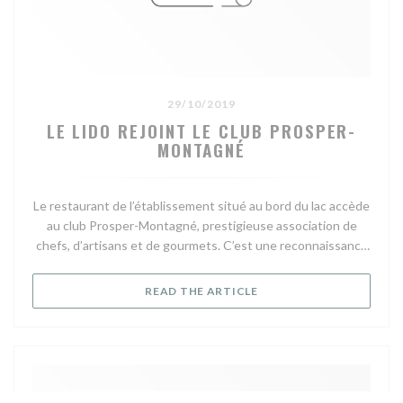
29/10/2019
LE LIDO REJOINT LE CLUB PROSPER-
MONTAGNÉ
Le restaurant de l’établissement situé au bord du lac accède
au club Prosper-Montagné, prestigieuse association de
chefs, d’artisans et de gourmets. C’est une reconnaissance
pour les propriétaires, Antoine et Betty Germain, mais aussi
pour leurs équipes. Notamment celle de la cuisine menée
((OPENS IN A NEW WIND
READ THE ARTICLE
par le chef Julien Chrisment.
C’est l’un des meilleurs points de vue sur le lac. À de longues
portées de rames des rives citadines. Un peu moins loin du
charme bucolique de « Kattendycke, voilà le Lido, un
établissement remarquable par son architecture. Et un lieu