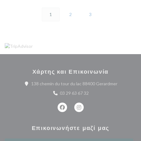
1
2
3
Χάρτης και Επικοινωνία
((ανοίγει σε
138 chemin du tour du lac 88400 Gerardmer
03 29 63 67 32
Facebook ((ανοίγει σε νέο παράθυρο
Instagram ((ανοίγει σε νέο 
Επικοινωνήστε μαζί μας