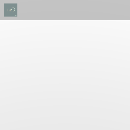
Πίνακας διαχείρισης "Μπισκότων" (Cookies)