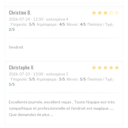
Christine
B
2026-07-24
- 12:30 - καλεσμένοι 4
Υπηρεσία
:
5
/5
Ατμόσφαιρα
:
4
/5
Μενού
:
4
/5
Ποιότητα / Τιμή
:
2
/5
l'endroit
Christophe
V
2026-07-23
- 13:00 - καλεσμένοι 5
Υπηρεσία
:
5
/5
Ατμόσφαιρα
:
5
/5
Μενού
:
5
/5
Ποιότητα / Τιμή
:
5
/5
Excellente journée, excellent repas . Toute l'équipe est très
sympathique et professionnelle et l'endroit est magique .....
Que demandez de plus ...