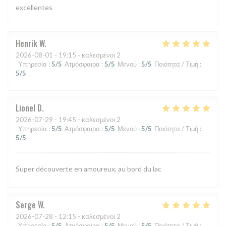
excellentes
Henrik
W
2026-08-01
- 19:15 - καλεσμένοι 2
Υπηρεσία
:
5
/5
Ατμόσφαιρα
:
5
/5
Μενού
:
5
/5
Ποιότητα / Τιμή
:
5
/5
Lionel
D
2026-07-29
- 19:45 - καλεσμένοι 2
Υπηρεσία
:
5
/5
Ατμόσφαιρα
:
5
/5
Μενού
:
5
/5
Ποιότητα / Τιμή
:
5
/5
Super découverte en amoureux, au bord du lac
Serge
W
2026-07-28
- 12:15 - καλεσμένοι 2
Υπηρεσία
:
5
/5
Ατμόσφαιρα
:
5
/5
Μενού
:
5
/5
Ποιότητα / Τιμή
: