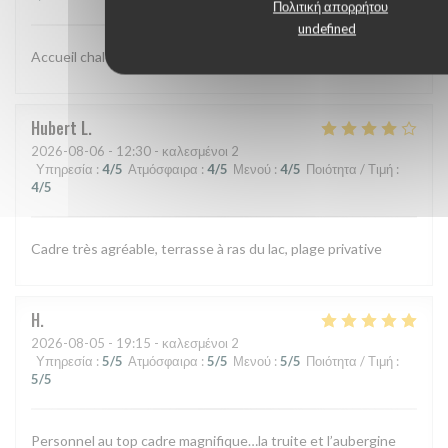
Πολιτική απορρήτου
undefined
Accueil chaleureux et excellent repas
Hubert
L
2026-08-06
- 12:30 - καλεσμένοι 2
Υπηρεσία
:
4
/5
Ατμόσφαιρα
:
4
/5
Μενού
:
4
/5
Ποιότητα / Τιμή
:
4
/5
Cadre très agréable, terrasse à ras du lac, plage privative
H
2026-08-05
- 19:15 - καλεσμένοι 2
Υπηρεσία
:
5
/5
Ατμόσφαιρα
:
5
/5
Μενού
:
5
/5
Ποιότητα / Τιμή
:
5
/5
Personnel au top cadre magnifique…la truite et l’aubergine