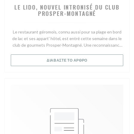
LE LIDO, NOUVEL INTRONISÉ DU CLUB
PROSPER-MONTAGNÉ
Le restaurant géromois, connu aussi pour sa plage en bord
de lac et ses appart' hôtel, est entré cette semaine dans le
club de gourmets Prosper-Montagné. Une reconnaissance
issue du parrainage du chef Michel Philippe, des Bas-Rupts.
Rien que ça !
((ΑΝΟΊΓΕΙ ΣΕ ΝΈΟ ΠΑΡΆ
ΔΙΑΒΆΣΤΕ ΤΟ ΆΡΘΡΟ