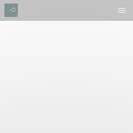
Πίνακας διαχείρισης "Μπισκότων" (Cookies)