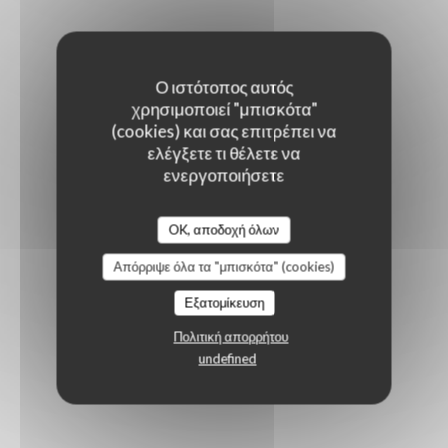
Ο ιστότοπος αυτός
χρησιμοποιεί "μπισκότα"
(cookies) και σας επιτρέπει να
ελέγξετε τι θέλετε να
ενεργοποιήσετε
OK, αποδοχή όλων
Απόρριψε όλα τα "μπισκότα" (cookies)
Εξατομίκευση
Πολιτική απορρήτου
undefined