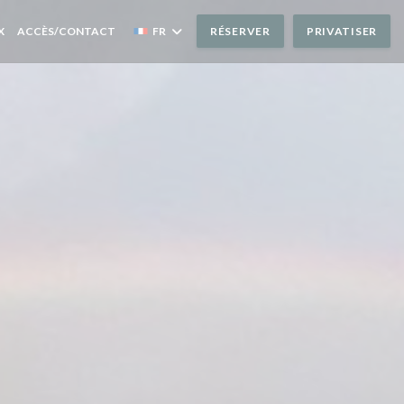
E FENÊTRE))
((OUVRE UNE NOUVELLE FENÊTRE))
X
ACCÈS/CONTACT
FR
RÉSERVER
PRIVATISER